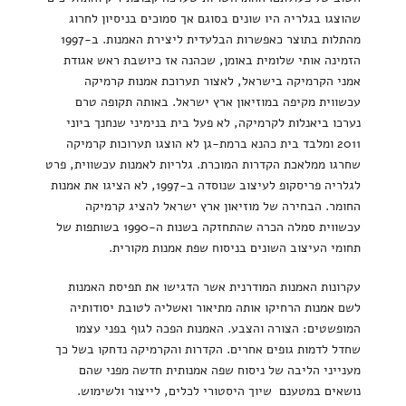
שהוצגו בגלריה היו שונים בסוגם אך סמוכים בניסיון לחרוג
מהתלות בתוצר כאפשרות הבלעדית ליצירת האמנות. ב-1997
הזמינה אותי שלומית באומן, שכהנה אז כיושבת ראש אגודת
אמני הקרמיקה בישראל, לאצור תערוכת אמנות קרמיקה
עכשווית מקיפה במוזיאון ארץ ישראל. באותה תקופה טרם
נערכו ביאנלות לקרמיקה, לא פעל בית בנימיני שנחנך ביוני
2011 ומלבד בית כהנא ברמת-גן לא הוצגו תערוכות קרמיקה
שחרגו ממלאכת הקדרות המוכרת. גלריות לאמנות עכשווית, פרט
לגלריה פריסקופ לעיצוב שנוסדה ב-1997, לא הציגו את אמנות
החומר. הבחירה של מוזיאון ארץ ישראל להציג קרמיקה
עכשווית סמלה הכרה שהתחזקה בשנות ה-1990 בשותפות של
תחומי העיצוב השונים בניסוח שפת אמנות מקורית.
עקרונות האמנות המודרנית אשר הדגישו את תפיסת האמנות
לשם אמנות הרחיקו אותה מתיאור ואשליה לטובת יסודותיה
המופשטים: הצורה והצבע. האמנות הפכה לגוף בפני עצמו
שחדל לדמות גופים אחרים. הקדרות והקרמיקה נדחקו בשל כך
מענייני הליבה של ניסוח שפה אמנותית חדשה מפני שהם
נושאים במטענם שיוך היסטורי לכלים, לייצור ולשימוש.