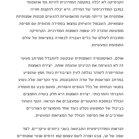
הקרמיקה לא יכלה בתקופה המודרנית להיות גוף אוטונומי
במובן המודרניסטי של המילה. היא יכלה להקנות חוויה
אסתטית אך הייתה מנועה מהאפשרות להגשים תכונות אמנותיות
עצמאיות. השכפול והשיווק נמצאו בסתירה מהותית עם תפיסה
מופשטת טהורה לה שאפה האמנות המודרנית. הקרמיקה
מחוברת לעולם של כלים ושבויה לכאורה במציאות של עולם
התופעות המעשיות.
אולם, האוטונומיה האמנותית שבקשה להתבדל ממרחב מעשי
זה לא הגשימה את ההיגיון שהנחה אותה. יצירת האמנות
שהתיימרה לטוהר נגלתה לעין הציבורית כעוד חפץ שהופיע
במרחב הפרשנות של שדה ההתבוננות. גרף הקריאה שלה נטוע
בתנאי הנחזות של כלל הגופים והצורות, ומשם נובע גם מעמדה
החברתי והתרבותי. יצירת האמנות היא חלק בשדה החפצים
הכולל ובמסכת ההקשרים שמעצבים את הנראה. הגוף הטהור
כביכול של המופשט נקלט כעוד אחד מהמוצרים הצורניים
שמרכיבים את הסיפור הכולל של המציאות המעשית.
הנראות המודרניסטית התבטאה בשני כיוונים עיקריים. לצד
שפה של קו, צבע וצורה לשם עצמם קמו זרמים אנטי אמנותיים