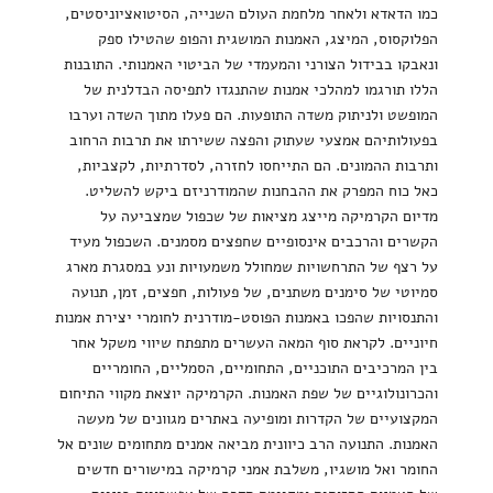
כמו הדאדא ולאחר מלחמת העולם השנייה, הסיטואציוניסטים,
הפלוקסוס, המיצג, האמנות המושגית והפופ שהטילו ספק
ונאבקו בבידול הצורני והמעמדי של הביטוי האמנותי. התובנות
הללו תורגמו למהלכי אמנות שהתנגדו לתפיסה הבדלנית של
המופשט ולניתוק משדה התופעות. הם פעלו מתוך השדה וערבו
בפעולותיהם אמצעי שעתוק והפצה ששירתו את תרבות הרחוב
ותרבות ההמונים. הם התייחסו לחזרה, לסדרתיות, לקצביות,
כאל כוח המפרק את ההבחנות שהמודרניזם ביקש להשליט.
מדיום הקרמיקה מייצג מציאות של שכפול שמצביעה על
הקשרים והרכבים אינסופיים שחפצים מסמנים. השכפול מעיד
על רצף של התרחשויות שמחולל משמעויות ונע במסגרת מארג
סמיוטי של סימנים משתנים, של פעולות, חפצים, זמן, תנועה
והתנסויות שהפכו באמנות הפוסט-מודרנית לחומרי יצירת אמנות
חיוניים. לקראת סוף המאה העשרים מתפתח שיווי משקל אחר
בין המרכיבים התוכניים, התחומיים, הסמליים, החומריים
והכרונולוגיים של שפת האמנות. הקרמיקה יוצאת מקווי התיחום
המקצועיים של הקדרות ומופיעה באתרים מגוונים של מעשה
האמנות. התנועה הרב כיוונית מביאה אמנים מתחומים שונים אל
החומר ואל מושגיו, משלבת אמני קרמיקה במישורים חדשים