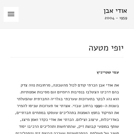
אודי אבן
1959 - 2004
יופי מטעה
עמי שטייניץ
את אודי אבן הכרתי קודם לכול מהשכונה, מרחובות נווה צדק
בהם דרכינו הצטלבו בנסיבות היומיום וגם מסיבות אמנותיות.
הוא נהג לבקר בתערוכות שערכתי בגלריה החברתית שהפעלתי
בשנות ה-1990 ברחוב שבזי. אצרתי אז תערוכות שניסו להמיר
את המיקוד בחפץ האמנות בתהליכים שעסקו במתחים חברתיים,
באדריכלות, עיצוב וצילום. הכרתי את אודי כקדר ואמן מיצג,
שותף במופעי קבוצת זיק, שהתרחשות ותהליכים הרכיבו יסוד
חשוב של פעולתם. ההתרחשויות שערכה קבוצת זיק והתהליכים