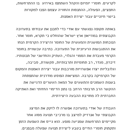
לקרעים. חומרי יומיום והקהל השתתפו באירוע בו ההתרחשות,
החפצים, הפעולה, ההתנסות והחוויה עצמם הפכו למקורות
ביטוי חיוניים עבור יצירת האמנות.
באותה תקופה נפגשתי עם אודי כדי לתכנן את עבודתו בתערוכה
הקבוצתית במוזיאון ארץ ישראל שהוחלט כי תקרא, חומר אחר.
הנוכחות המושגית והמעשית של החומר והיצירה הקרמית הנחו
את ההתגבשות הרעיונית של התערוכה. כתיבה עכשווית בחומר
הקרמי מעבדת את הסמוי והגלוי, העתיק והחדשני של תכונותיו.
זיכרון, מגדר, רב תחומיות ותרבותיות, תקשורת, סביבה,
וגלובליות יצרו אפשרויות מורכבות עבור יצירת האמנות והמקום
של הקרמיקה בקרבה. המציאות הפוסט מודרנית שהתפתחה
בשנות השמונים והתשעים של המאה העשרים הדגישה את
ההקשר הרב תרבותי הרחב בו נתון הדימוי החזותי ואת האתיקה
החברתית לה מחויבת ההבעה היצירתית.
העבודה של אודי בתערוכה אפשרה לו לזקק את המיצג
הקבוצתי של אנרזיק למיצב בו מרכיבי תנועה מסוג אחר
מקיימים התרחשות שמניעה מופע. הוא גייס את השפעת הזמן
ותקתוק חומרי החיים בטבע ליצירת תנועה שפעלה מבפנים.