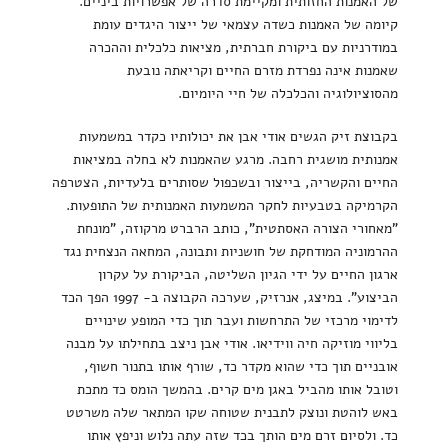
של האמנות החזותית ומקיימת סדרה של אפשרויות ביניים.
קיומה של האמנות כשדה עצמאי של ייצור היגדים עומת
במודרניות עם ביקורת חברתית, מציאות כלכלית וההכרה
שאמנות אינה נפרדת מזרם החיים וקריאתה נובעת
מהסוציולוגיה והכלכלה של חיי היומיום.
בקבוצת זיק הגשים אודי אבן את יכולותיו כקדר במשמעות
אמנותית מושגית רחבה. מרגע שהאמנות לא בחלה במציאות
החיים והקשריה, בייצור ובשכפול שסותרים בלעדיות, הצטרפה
הקרמיקה בטבעיות לחקר המשמעות האמנותית של התופעות.
"מאחורי הצורה האסתטית", כותב הרברט מרקוזה, "מונחת
ההרמוניה המודחקת של חושניות ותבונה, המחאה הנצחית נגד
ארגון החיים על ידי הגיון השליטה, הביקורת על עקרון
הביצוע". במיצג, אנרזיק, שערכה הקבוצה ב- 1997 הפך הכד
לדימוי מרכזי של התרחשות ועבר תוך כדי המופע שינויים
בליווי מוזיקה חיה ווידיאו. אודי אבן ניצב בתחילתו על מבנה
אובניים תוך כדי שהוא מקדר כד, שורף אותו בתנור חשוף,
וטובל אותו מהביל באגן מים קרים. בהמשך הומס כד מתכת
באש לוהטת ונוצק לתבנית שטוחה שקו המתאר שלה משרטט
כד. ולסיום זרם מים הותך בכד שזה עתה נלוש וניפץ אותו