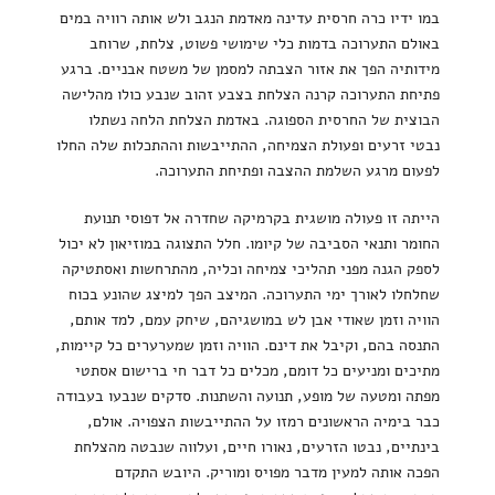
במו ידיו כרה חרסית עדינה מאדמת הנגב ולש אותה רוויה במים
באולם התערוכה בדמות כלי שימושי פשוט, צלחת, שרוחב
מידותיה הפך את אזור הצבתה למסמן של משטח אבניים. ברגע
פתיחת התערוכה קרנה הצלחת בצבע זהוב שנבע כולו מהלישה
הבוצית של החרסית הספוגה. באדמת הצלחת הלחה נשתלו
נבטי זרעים ופעולת הצמיחה, ההתייבשות וההתכלות שלה החלו
לפעום מרגע השלמת ההצבה ופתיחת התערוכה.
הייתה זו פעולה מושגית בקרמיקה שחדרה אל דפוסי תנועת
החומר ותנאי הסביבה של קיומו. חלל התצוגה במוזיאון לא יכול
לספק הגנה מפני תהליכי צמיחה וכליה, מהתרחשות ואסתטיקה
שחלחלו לאורך ימי התערוכה. המיצב הפך למיצג שהונע בכוח
הוויה וזמן שאודי אבן לש במושגיהם, שיחק עמם, למד אותם,
התנסה בהם, וקיבל את דינם. הוויה וזמן שמערערים כל קיימות,
מתיכים ומניעים כל דומם, מכלים כל דבר חי ברישום אסתטי
מפתה ומטעה של מופע, תנועה והשתנות. סדקים שנבעו בעבודה
כבר בימיה הראשונים רמזו על ההתייבשות הצפויה. אולם,
בינתיים, נבטו הזרעים, נאורו חיים, ועלווה שנבטה מהצלחת
הפכה אותה למעין מדבר מפויס ומוריק. היובש התקדם