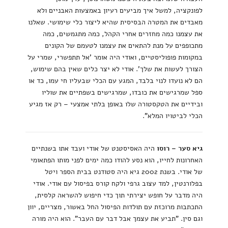
לפונקציה, למשל איך מביעים רעיון באמצעות האבניים ולא
מאבדים את המטרה הבסיסית שהיא ליצור כלי שימושי. שאלנו
את עצמנו כמה מחזרים אחרי הקהל, כמה מתגמשים, כמה
מתכופפים על מנת להתאים את עצמנו לטעמם של הקונים
במקומות פופוליסטיים, ואודי היה אומר 'אל תתפשרי, שמרי על
הצורך לעשות את שלך'. אודי לא יצר כלים שאין בהם שימוש,
הם לא נועדו לנוי בלבד, המגע עם הכלי שבעליו חי עמו, כד או
ספל שמרגישים את כובדו, שמרגישים בשפתיים את שוליו
ובידיים את הטקסטורה שלו באופן בלתי אמצעי – רק אז מגיע
הכלי לביטויו המלא".
גיא סער – רוסו
היה האסיסטנט של אודי ועבד אתו בשנתיים
האחרונות לחייו, הוא נסע להודו כמה ימים לפני מותו הפתאומי
של אודי. בשנת 2002 גיא היה סטודנט בבית הספר ויטל
בפלורנטין, למד עצוב גרפי ולקח קורס בפיסול עם אודי. אודי
היה מדבר על חופש יצירתי תוך כדי חיפוש להשראה קלסית,
התכתבות מרוכזת עם תולדות הפיסול החל באשור, מצריים, יוון
וגם סין. "תביע את עצמך אבל דבר עם העבר". הוא היה מורה