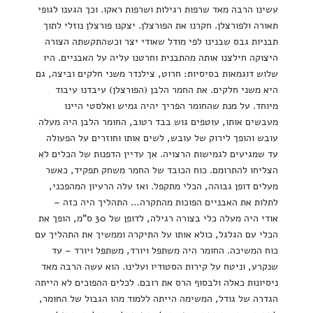
עשינו הרבה מאד שרפות רגילות ושרפות ראקו. וכך הגענו לגופי
תאורה ולפורצלן. חקרנו את הפורצלן. יצקנו פורצלן נוזלי לתוך
תבניות גבס שבנינו לפי מודל שאודי יצר וכשהתקשתה הצורה
היצוקה חילצנו אותה מהתבנית וחרטנו עליה על האבניים. היו
שלוש דוגמאות בסיסיות: חרוט, צילנדר משני חלקים וביצה, גם
היא משני חלקים. את החמר הלבן (הפורצלן) עיבדנו עיבוד
מיוחד. על מנת שהחומר הפריך יהיה גמיש ואלסטי היינו
מעבשים אותו, עוטפים גוש בבד רטוב, החומר הלבן היה מעלה
עובש והופך לירוק של עובש, לשים אותו וחוזרים על הפעולה
עד שמגיעים לגמישות הרצויה. אך עדיין הדפנות של הכלים לא
הצליחו להתרומם. כוח הכובד של החמר משחק תפקיד, כאשר
מעלים דופן גבוהה, הכלי מתקפל. ואז עלה הרעיון המהפכני,
לתלות את האבניים הפוכות מהתקרה… התהליך היה כזה –
אודי היה מעלה כלי בצורה רגילה, לדופן של 30 ס"מ, הופך את
הכלי עם הגלגל, כולא אותו על התיקרה וממשיך את התהליך עם
כוח המשיכה. החומר היה משתפל ויורד, משתפל ויורד – עד
שנקרע, וניטח על קירות הסטודיו ועלינו. הוא עשה הרבה מאד
ניסיונות כאלה ולבסוף הרס את רובם. לכלים ההפוכים לא הייתה
הגדרה של גודל, המשימה הייתה ללמוד מהו הגבול של החומר,