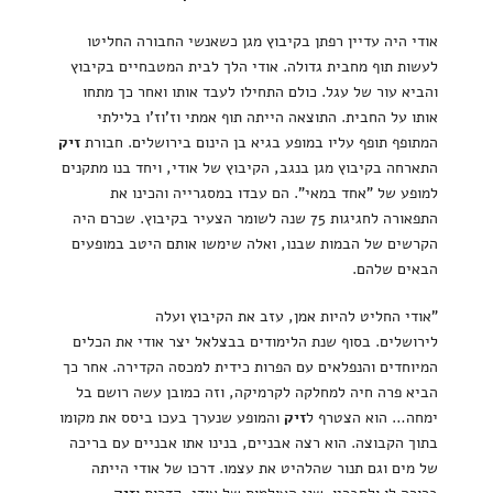
אודי היה עדיין רפתן בקיבוץ מגן כשאנשי החבורה החליטו
לעשות תוף מחבית גדולה. אודי הלך לבית המטבחיים בקיבוץ
והביא עור של עגל. כולם התחילו לעבד אותו ואחר כך מתחו
אותו על החבית. התוצאה הייתה תוף אמתי וז'וז'ו בלילתי
המתופף תופף עליו במופע בגיא בן הינום בירושלים. חבורת
זיק
התארחה בקיבוץ מגן בנגב, הקיבוץ של אודי, ויחד בנו מתקנים
למופע של "אחד במאי". הם עבדו במסגרייה והכינו את
התפאורה לחגיגות 75 שנה לשומר הצעיר בקיבוץ. שכרם היה
הקרשים של הבמות שבנו, ואלה שימשו אותם היטב במופעים
הבאים שלהם.
"אודי החליט להיות אמן, עזב את הקיבוץ ועלה
לירושלים. בסוף שנת הלימודים בבצלאל יצר אודי את הכלים
המיוחדים והנפלאים עם הפרות כידית למכסה הקדירה. אחר כך
הביא פרה חיה למחלקה לקרמיקה, וזה כמובן עשה רושם בל
ימחה… הוא הצטרף ל
זיק
והמופע שנערך בעכו ביסס את מקומו
בתוך הקבוצה. הוא רצה אבניים, בנינו אתו אבניים עם בריכה
של מים וגם תנור שהלהיט את עצמו. דרכו של אודי הייתה
ברורה לו ולחבריו. שני העולמות של אודי, קדרות ו
זיק
,