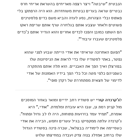
הנבטית "שיבטה" ויצר רצפה מאריחים בהשראת אריחי חרס
נבטיים שראה בערים נבטיות משוחזרות. הוא היה הרפתקן בלי
פאתוס ובלי הצהרות, נסע לעזה והביא משם כדים פלסטינים
פשוטים ולאחר שצבע אותם בגלזורה שרף אותם שריפת ראקו
הם השתנו כמובן והפכו לכדים אחרים והוא הגדיר אותם כ'כדים
פלסטינים שעברו עיבוד'".
"הפעם האחרונה שראיתי את אודי הייתה שבוע לפני שהוא
נפטר, באתי לסטודיו שלו כדי לראות את הניסיונות שלו
בפורצלן ואיך הפך את האבניים. הוא תלה אותם מהתקרה
כשפניהם כלפי מטה וכל כלי הפך בידיו האמונות של אודי
לדימוי של חצאית מסתחררת של רקדן סוּפי".
ל
ג'קרנדה קורי
יש סטודיו רחב ידיים ומואר באזור המוסכים
מול קניון רמת גן, שבו היא עובדת ומלמדת. "אודי," היא
אומרת, "תמיד עמד בזרועות פתוחות, היה לו לב גדול ופתוח".
ג'קרנדה עלתה ממקסיקו בגיל עשרים וחמש, הכירה את אודי
כשסיימה את לימודיה בבצלאל, שכרה פינה בסטודיו הגדול
שלו ברחוב אמזלג בנוה צדק ועבדה במחיצתו שלוש