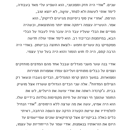
שנים. "אודי היה חזק וספונטני, הוא השפיע עלי מאד בעבודה,
לימד אותי לעשות ולא לפחד, עושָה, לא יוצא טוב,
הורסת. 'אחרי אין סוף ניסיונות מגיעים לזיקוק', הוא
אמר. העשייה עצמה ריתקה אותו יותר מהתוצאות, וכשהיה
מסיים את הכלי שעליו עבד היה עובר מיד לעבוד על הכלי
הבא, במיומנות ובריכוז רב. הוא לימד אותי עולה חדשה
ממקסיקו בת עשרים וחמש -לצאת החוצה בביטחון. באודי היה
הרבה קסם, היה לו חוש הומור והוא היה בעל ערך עצמי.
אודי בנה שער משני מגדלים שבכל אחד מהם המדפים מוחזקים
וצפים על כבלים מתוחים ועליהם עמדו אמפורות תמירות
ומפוארות. במשך הזמן קרסו המגדלים, הכדים נשברו ונשאר רק
הצילום המדווח". אלה שני הכדים הגדולים ששרדו אצל מושיק
בבית. ג'קרנדה ראתה את אודי עושה את היעלים, לש את
החומר שהופך חי וצורות של חיות מקסימות נולדות בידיים שלו.
הוא היה אמיץ, עשה את מה שרצה ללא היסוסים. "אודי הנחיל
לתלמידיו את שיטת הקערה הדקה עם השפה הרחבה, ראיתי
כלים כאלה בביקורים אצל קרמיקאים שונים שמיישמים עד
היום את הוראותיו בנאמנות. אודי שמר על הייחודיות של עצמו,