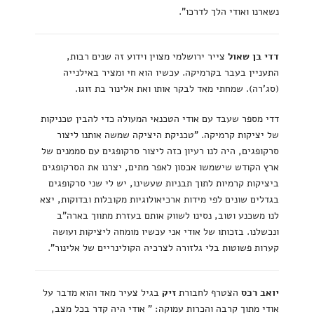
נשארנו ואודי הלך לדרכו".
דדי בן שאול
צייר ירושלמי מצוין וידוע זה שנים רבות,
התעניין בעבר בקרמיקה. עכשיו הוא חי ומציר באילנייה
(סג'רה). שמחתי מאד לבקר אותו ואת אלינור בת זוגו.
דדי מספר שעבד עם אודי הטכנאי המעולה כדי להבין טכניקות
של יציקות קרמיקה. "טכניקת היציקה שמשה אותנו ליצור
סרקופגים, היה לנו רעיון כזה ליצור סרקופגים עם סממנים של
ארץ הקודש שישמשו אכסון לאפר מתים, יצרנו את הסרקופגים
ביציקות קרמיות לתוך תבניות שעשינו, יש לי שני סרקופגים
בגדלים שונים לפי מידות ארכיאולוגיות מקובלות ובדוקות, יצא
לנו משכנע וטוב, נסינו לשווק אותם בעזרת מתווך בארה"ב
ונכשלנו. בזכותו של אודי אני עכשיו מומחה ליציקות ועושה
קערות פשוטות בלי גלזורה לצרכיה הקולינריים של אלינור".
יואב רכס
הצטרף לחבורת
זיק
בגיל צעיר מאד והוא מדבר על
אודי מתוך קרבה והכרות עמוקה: " אודי היה קדר בכל מצב,