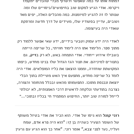
למתוח אותו עד כמה שאפשר ולשרוף מבלי שהכלים יתקפלו
ויקרסו. אודי הגיע למקום טוב בחיפושים/ניסויים שלו ומה
שנותר לו זה להגיע למיומנות. כמה מהכלים האלה, יפים מאד
וטובים, עדיין בסטודיו שלו, מעידים על דרך חדשה ומרתקת
שאודי היה בעיצומה.
לאודי היה ידע עמוק וטבעי בידיים, ידע שאי אפשר ללמוד רק
מתוך ספר. הלימוד אתו היה לימוד חוויתי, כל שריפה הייתה
בשבילו אירוע ייחודי. אודי התמחה באש, לא רק ב
זיק
, גם
בתנורים למיניהם. את תנור הגז הגדול שלו בנינו מחדש, כיפתו
המקושתת שוחזרה, וממנו הוצאנו את כליו המופלאים. אודי היה
לומד כל שריפה מחדש, מתפעם איך האש מטיילת בתוך הכלי
יוצאת ונכנסת מתוכו. התפעמותו מהאש ובכלל מהחומר והצורה,
נצרבה בתודעתי ונלקחה לראשית דרכי האמנותית, לא יכולתי
לייחל למורה טוב יותר, החיפוש המתמיד חי בכליו ובתוכי…״
רוני קוגל
הוא גיסו של אודי. הוא הכיר את אודי בטיול משותף
של השומר הצעיר כשהיה בן 17: "הוא היה פרא אדם, שמח
ועליז, נער לפני צבא," אומר רוני. "אחר כך הוא הגיע עם גרעין