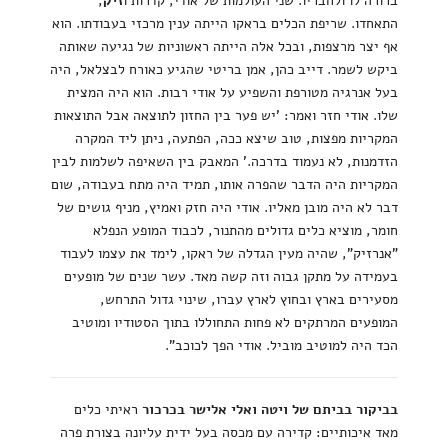
התאחדו. שריפת הכלים בראקו הייתה ענין מרכזי בעבודתו. הוא
אף יצר מרצפות, ובכל אלה הייתה ראשוניות של נגיעה שאותה
ביקש לשמר. דייב כהן, אמן בריטי שהגיע כאורח לבצלאל, היה
בעל אנרגיה מטורפת והשפיע על אודי רבות. הוא היה המצית
שלו. אודי חזר ואמר: 'יש פער בין החזון לתוצאה אבל התוצאות
המקריות מפצות, טוב שיצא ככה, הפתעה, ניתן ליד המקרה
הזדמנות, לא נעמוד בדרכה.' המאבק בין השאיפה לשלמות לבין
המקריות היה הדבר שהפרה אותו, תמיד היה מתח בעבודה, שום
דבר לא היה מובן מאליו. אודי היה חזק ואמיץ, מניף גושים של
חומר, מוציא כלים גדולים מהתנור, לכבוד המופע הנפלא
"אנרזיק", שהיה מעין הגדלה של ראקו, לימד את עצמו לעבוד
בעמידה על מתקן גבוה וזה קשה מאד. עשר שנים של מופעים
מסעירים בארץ ובחוץ לארץ עברו, שינוי גדול התרחש,
המופעים המרתקים לא פחות התחוללו בתוך הסטודיו ומוטיב
הכד היה למוטיב מוביל. אודי הפך לכוכב".
בביקור בביתם של ויטה ואלי אלישר בכרכור
ראיתי כלים
מאד איכותיים: קדירה עם מכסה בעל ידית עליונה בצורת פרה