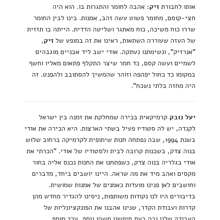
אותו לחבורת
זיק
: אהבה לחומר והתגרות בו. הוא היה
חצי-קוסם, מחומר פשוט עשה זהב, אמנות. בינו לבין החומר
שררו כוח משיכה, כוח מאתגר ושליטה הדדית. הייתה בו תזזית
של העזה שעוררה השתאות, ראינו את זה במופע של
זיק
,
"אנרזיק", ונשימתנו נעתקה. אודי ישב ליד אבניים מוגבהים
לשמיים ועשה קסם, כד חמר שיצר התקלף פתאום מאליו וחשף
במקומו כד כחול יפהפה וזוהר שהמשיך להסתובב ולהפנט. זה
היה מחזה בלתי נשכח".
יעל נובק
קרמיקאית בכירה שמחלקת את זמנה בין ישראל
לקנדה, יש לה סטודיו פעיל בשתי הארצות. היא הכירה את אודי
בשנת 1994, שבה נפתחה חנות שיתופית לקרמיקה ברחוב שלוש
בנוה צדק, בשכנות קרובה לבית ולסטודיו של אודי. "הכרתי את
אודי בגלריה בנוה צדק, כשפתחנו את החנות נכנס אליה בחור
מקסים ואהב מיד את מה שראה. היינו יושבים ביחד, מדברים
וחושבים לאן פנינו מועדות כאמנים של אמנות שמושית.
בדיבורים היו לנו נקודות משותפות, ניסינו להגדיר מחדש מהן
קדרות ועבודת הקדר, שנינו אהבנו את הפונקציונליות של
העבודה שלנו ובה בעת חיפשנו משהו נוסף, ערך מוסף