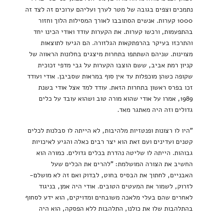
נתמכים וצפים בגובה של מטר לערך ועליהם ערוכים זה לצד זה
1000 קערות. אנשים הסתובבו לאורך המסילות הלוך וחזור
בהתפעמות, ורכשו קערות. את הקערות עודד ואודי הכינו יחד
והתרכזו בעיקר בהרפתקאות הגלזורה. הם הגיעו לתוצאות
מצוינות. שניהם השתתפו בתחרות מיצגים בחלונות הראווה של
קניון רמת אביב, ששם הוצבו הקערות על גבי מדפי זכוכית
שקופה כשהן מוכפלות עד אין סוף במראות שסביבן. אודי ועודד
זכו בפרס ראשון בתחרות הזאת. עודד למד אצל אודי בשנת
1989, אמרו על אודי שהוא מורה טוב ושהוא עובד על כלים
גדולים וזה היה מאתגר מאד.
"היו לו רצונות ופנטזיות מלהיבות, לא הייתה לו סבלנות לכלים
קטנים ועדינים ועם זאת הוא יצר רבים כאלה והגיע לאיכויות
גבוהות. הייתה לו שליטה נהדרת בכלים גדולים. כמורה הוא
החשיב את הצורה המושלמת: "להרים את הכלים שעל
האבניים, לחתוך את הבסיס בחוט, לבדוק ואם זה לא מושלם-
לזרוק, לשמור את המעטים הטובים. אודי היה אמן, בניגוד
לאחרים שהם בעלי מלאכה משובחים ומדויקים, הוא ידע לסחוף
בהתלהבות שלו את כולנו, התלהבות ללא הפסקה, הוא היה