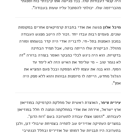
היה קנאי לעבודות שלו. בכל פגישה אתו קיבלתי כוח וספגתי
מהכריזמה שלו. יכולתי להסתכל עליו שעות בעבודה".
מיכל אלון
פגשה את אודי בחברת קרמיקאים אחרים במקומות
שונים. פעמים רבות עבדו יחד .זכור לה היטב מפגש העבודה
במכון האמנות בתל-חי. לדבריה אודי היה קדר בנשמתו ומורה
מהולל. הביקורת שלו הייתה בוטה, אבל תמיד הבחינה
בדקויות. הוא היה ניגש לכלי כמבקר ואומר בצורה ברורה "זה
לא נגמר טוב – מי שלימד את האיש הזה לא לימד עד
הסוף. הוא בנה את עצמו ללא הפסקה ובכל פעם המציא את
הגלגל מחדש, הייתה לו מיומנות גבוהות והוא ללא ספק היה
אמן".
עירית ציפר
, האוצרת ראשית של מחלקת הקרמיקה במוזיאון
ארץ ישראל, אירחה את אודי במחלקתה ונתנה לו חלל במוזיאון
לעבודתו. "הזמנו אצלו עבודה לתערוכה בשם 'רוח הדגן'.
במצרים העתיקה אוזיריס שב לתחיה בצמיחת שיבולי דגן, ולכן
בתערוכה היו תבניות של דמותו של אוזיריס ובחלל הנגטיבי