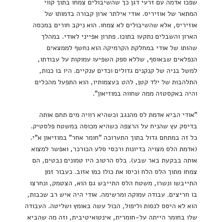
שפכו אדמה עם זרעי דגן כך שהשיבולים צמחו בתוך קווי
המתאר של אוזיריס. אודי אילתר ארון קבורה בדמותו של
אוזיריס, אלא שהשיבולים לא צמחו. הוא ניקב חורים במכסה
הארון והשבלים נתקעו בתוכו. פתרון אפייני לאודי. במהלך
שהותו של אודי במחלקת הקרמיקה הוא נחשף לממצאים
הנפלאים שבאוסף, שללא ספק השפיעו עמוקות על עבודתו,
למשל בניה של קנקנים גדולים וכדים ענקיים. היו בו כנות,
התלהבות של ילד קטן, להט בעצמותיו, הוא התפעל מהכלים
והיה באקסטזה ממה שחווה במוזיאון".
"אודי הביא אדמת לס מהנגב וכשהיא רוויה מים תחם אותה
בדיסק עץ שהניח על הרצפה כשהיא מכוסה במשטח פלסטיק.
כל זה במתחם גדול בתוך התערוכה "חומר אחר" במוזיאון א"י.
(אדמת הלס מצויה בדיונות ורכסי סלע הכורכר, ואפשר למצוא
אותה בבקעת באר שבע). בלס הרטוב היו טמונים נבטים, הם
צמחו מתוך הלס הלח וכיסו את כולו כמו אזוב. כעבור זמן
התייבשו ונשרו, משטח הלס התייבש גם הוא, הצטמק, ונחרצו
בו חריצים. עבודה עמוקה ומרשימה. אודי היה איש רב שכבות,
הוא לא היסס לנסות וליפול, הכול עשה באומץ ושליטה. העבודה
שלו בחומר הייתה על-חומרית, אינטואיטיבית, וזה מה שהביא