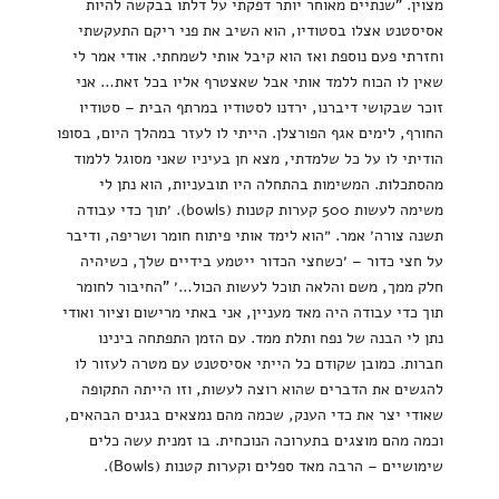
מצוין. "שנתיים מאוחר יותר דפקתי על דלתו בבקשה להיות
אסיסטנט אצלו בסטודיו, הוא השיב את פני ריקם התעקשתי
וחזרתי פעם נוספת ואז הוא קיבל אותי לשמחתי. אודי אמר לי
שאין לו הכוח ללמד אותי אבל שאצטרף אליו בכל זאת… אני
זוכר שבקושי דיברנו, ירדנו לסטודיו במרתף הבית – סטודיו
החורף, לימים אגף הפורצלן. הייתי לו לעזר במהלך היום, בסופו
הודיתי לו על כל שלמדתי, מצא חן בעיניו שאני מסוגל ללמוד
מהסתכלות. המשימות בהתחלה היו תובעניות, הוא נתן לי
משימה לעשות 500 קערות קטנות (bowls). ׳תוך כדי עבודה
תשנה צורה׳ אמר. ״הוא לימד אותי פיתוח חומר ושריפה, ודיבר
על חצי כדור – ׳כשחצי הכדור ייטמע בידיים שלך, כשיהיה
חלק ממך, משם והלאה תוכל לעשות הכול…׳ "החיבור לחומר
תוך כדי עבודה היה מאד מעניין, אני באתי מרישום וציור ואודי
נתן לי הבנה של נפח ותלת ממד. עם הזמן התפתחה בינינו
חברות. כמובן שקודם כל הייתי אסיסטנט עם מטרה לעזור לו
להגשים את הדברים שהוא רוצה לעשות, וזו הייתה התקופה
שאודי יצר את כדי הענק, שכמה מהם נמצאים בגנים הבהאים,
וכמה מהם מוצגים בתערוכה הנוכחית. בו זמנית עשה כלים
שימושיים – הרבה מאד ספלים וקערות קטנות (Bowls).