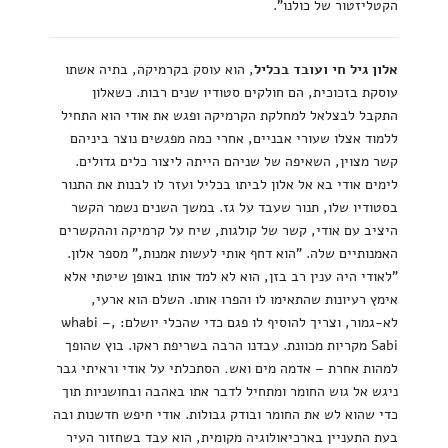
הקטליזטור של כולנו".
אלון גיל חי ועובד בכליל
, הוא עוסק בקרמיקה, בתיה אשתו
עוסקת בזכוכית, הם חולקים סטודיו שנים רבות. כשאלון
התקבל לבצלאל למחלקת הקרמיקה ופגש את אודי הוא התחיל
ללמוד אצלו שעורי אבניים, אחרי כמה מפגשים נוצר ביניהם
קשר מצוין, השאיפה של שניהם הייתה ליצור כלים גדולים.
לימים אודי בא אל אלון לביתו בכליל ועזר לו לבנות את התנור
בסטודיו שלו, תנור שעבד על גז. במשך השנים נשמר הקשר
היציב עם אודי, קשר של קולגות, שיח על קרמיקה וההקשרים
האמנותיים שלה. "הוא דחף אותי לעשות אמנות," מספר אלון.
"לאודי היה ענין רב בזן, הוא לא למד אותו באופן שיטתי אלא
אימץ רעיונות שהתאימו לו והפרו אותו. השלם הוא ארעי,
לא-גמור, וצריך להוסיף לו פגם כדי שהכלי יושלם: ,whabi –
Sabi מקריות מכוונת. עבדנו הרבה בשריפת ראקו. בוץ שהופך
למהות אחרת – אדמה מים ואש
.
הסתכלתי על אודי וראיתי גבר
ניגש אל גוש החומר ומתחיל לדבר אתו באהבה ובחושניות תוך
כדי שהוא לש את החומר ובודק גבולות. אודי חיפש חדשנות ובה
בעת התעניין בארכיאולוגיה מקומית, הוא עבד בשחזור העיר