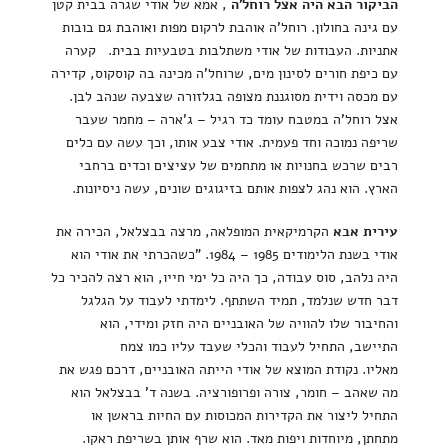
הביקור הבא היה אצל רוחל'ה
, אמא של אודי שגרה בבית קטן
עם גינה בחולון. רוחל'ה אוהבת לרקום מפות ואוהבת גם בובות
אתניות. העבודות של אודי משתלבות בטבעיות בבית. קערה
עם כיפת חורים לסינון מים, שרוחל'ה מכינה בה קוסקוס, קדירה
עם מכסה וידית מסוגננת מצופה בגלזורה שצבעה שנהב לבן.
אצל רוחל'ה במטבח עומד כד רגיל – ג'ארה – מחמר שעבר
שריפה נמוכה וחד פעמית. אודי צבע אותו, וכך עשה עם כלים
רבים שרכש בחנויות או מתחמים של עציצים וכדים ברחבי
הארץ. הוא נהג לצפות אותם בזיגוגים שונים, עשה ניסיונות.
עירית אבא
הקרמיקאית המופלאה, מרצה בבצלאל, הכירה את
אודי בשנת הלימודים 1985 – 1984. "כשהכרתי את אודי הוא
היה נלהב, סוס עבודה, כך היה כל ימי חייו, הוא רצה להכיר כל
דבר חדש שנלמד, תמיד השתתף. לימדתי לעבוד על הגלגל
והחיבור שלו להוויה של האובניים היה חזק ומידי, הוא
התיישב, התחיל לעבוד והכלי שעבד עליו כמו צמח
מאליו. נקודת המוצא של אודי הייתה האובניים, דרכם פגש את
מה שאהב – חומר, צורה ופרופורציה. בשנה ד' בבצלאל הוא
התחיל ליצור את הקדירות המכוסות עם החיות בראשן או
מתחתן, מיוחדות ויפות מאד. הוא שרף אותן בשריפת ראקו.