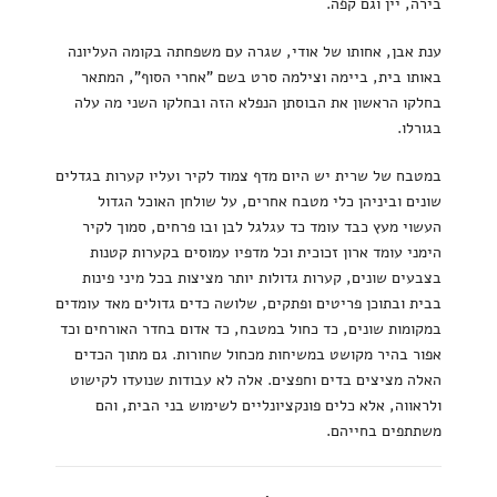
בירה, יין וגם קפה.
ענת אבן, אחותו של אודי, שגרה עם משפחתה בקומה העליונה
באותו בית, ביימה וצילמה סרט בשם "אחרי הסוף", המתאר
בחלקו הראשון את הבוסתן הנפלא הזה ובחלקו השני מה עלה
בגורלו.
במטבח של שרית יש היום מדף צמוד לקיר ועליו קערות בגדלים
שונים וביניהן כלי מטבח אחרים, על שולחן האוכל הגדול
העשוי מעץ כבד עומד כד עגלגל לבן ובו פרחים, סמוך לקיר
הימני עומד ארון זכוכית וכל מדפיו עמוסים בקערות קטנות
בצבעים שונים, קערות גדולות יותר מציצות בכל מיני פינות
בבית ובתוכן פריטים ופתקים, שלושה כדים גדולים מאד עומדים
במקומות שונים, כד כחול במטבח, כד אדום בחדר האורחים וכד
אפור בהיר מקושט במשיחות מכחול שחורות. גם מתוך הכדים
האלה מציצים בדים וחפצים. אלה לא עבודות שנועדו לקישוט
ולראווה, אלא כלים פונקציונליים לשימוש בני הבית, והם
משתתפים בחייהם.