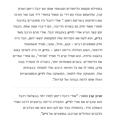
בתחילת תקופת הלימודים הפגשתי אותו עם יובל רימון ושרון
קרן, שלושתם עבדו עם דדי בן שאול בוואדי ליד אבו טור וערכו
שם ניסיונות בשריפת ראקו.* אודי ויובל היו מחוברים בחיבור
חומרי מאוד חזק גם בצורת הדיבור, הם דיברו שפה אחת. כעבור
זמן קצר הגיע אודי ל
זיק
בעקבות יובל. אודי תרם הרבה מאד
ב
זיק
, הוא לקח את הקדרות שלו למקומות יוצאי דופן, הכד היה
חלק ממופעים רבים – קטן, גדול, ענקי, תמיד משמעותי
ודרמטי, האש הגדולה הייתה ראקו – ב
זיק
זה היה לשרוף באש
בהצגה גדולה. הוא תמיד קרא לי תמיד 'מורתי', גם אחרי שסיים
את הלימודים. בשנים מאוחרות יותר, כשהיה לו סטודיו בנוה
צדק, נתתי לו את כל החימר היבש שלי למחזור בעבודות
שלו. התשוקה שלו לחומר, התשוקה שלו ל
זיק
והספונטניות
העלו אותו לרמה גבוהה של קדרות".
שרון קרן
מספר: "אודי ויובל רימון למדו יחד בבצלאל ויובל
הוא שהביא את אודי ל
זיק
. החבורה הייתה בראשית דרכה ואודי
השתלב מיד, בהתחלה עבד עם לנץ והם עשו את הכלבים
הלבנים הגדולים שכיכבו במופעים של
זיק
".