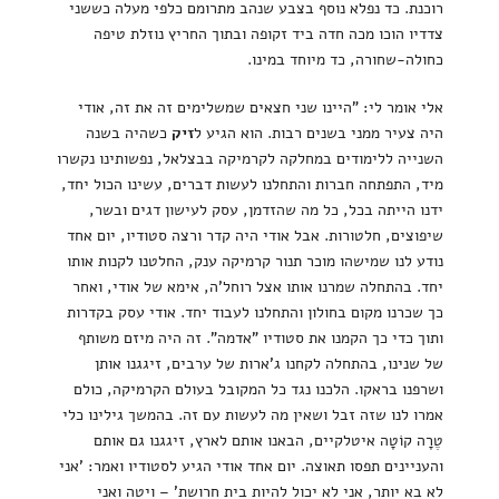
רוכנת. כד נפלא נוסף בצבע שנהב מתרומם כלפי מעלה כששני
צדדיו הוכו מכה חדה ביד זקופה ובתוך החריץ נוזלת טיפה
כחולה-שחורה, כד מיוחד במינו.
אלי אומר לי: "היינו שני חצאים שמשלימים זה את זה, אודי
היה צעיר ממני בשנים רבות. הוא הגיע ל
זיק
כשהיה בשנה
השנייה ללימודים במחלקה לקרמיקה בבצלאל, נפשותינו נקשרו
מיד, התפתחה חברות והתחלנו לעשות דברים, עשינו הכול יחד,
ידנו הייתה בכל, כל מה שהזדמן, עסק לעישון דגים ובשר,
שיפוצים, חלטורות. אבל אודי היה קדר ורצה סטודיו, יום אחד
נודע לנו שמישהו מוכר תנור קרמיקה ענק, החלטנו לקנות אותו
יחד. בהתחלה שמרנו אותו אצל רוחל'ה, אימא של אודי, ואחר
כך שכרנו מקום בחולון והתחלנו לעבוד יחד. אודי עסק בקדרות
ותוך כדי כך הקמנו את סטודיו "אדמה". זה היה מיזם משותף
של שנינו, בהתחלה לקחנו ג'ארות של ערבים, זיגגנו אותן
ושרפנו בראקו. הלכנו נגד כל המקובל בעולם הקרמיקה, כולם
אמרו לנו שזה זבל ושאין מה לעשות עם זה. בהמשך גילינו כלי
טֶרָה קוֹטָה איטלקיים, הבאנו אותם לארץ, זיגגנו גם אותם
והעניינים תפסו תאוצה. יום אחד אודי הגיע לסטודיו ואמר: 'אני
לא בא יותר, אני לא יכול להיות בית חרושת' – ויטה ואני