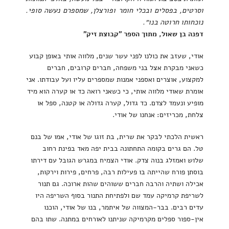
וסרטים, בפסלים ובכלי חומר ופורצלן, שמספרם נעשה סופי.
נוכחותו חרוטה בנו״.
דפנה בן שאול, מתוך הספר "קבוצת
זיק
"
אודי, שעזב את כולנו לפני עשר שנים, מלווה אותי באופן קבוע
כשאני מבקרת אצל בני משפחה, חברים קרובים, חברים
למקצוע, אוצרים ואספני אמנות שמספרים עליו ועל עבודתו. אני
אומרת שאודי מלווה אותי, כי כשאני רואה כד או קערה הוא מיד
מופיע ונעמד לצדם. כד גדול, קערה גדולה או קטנה, ספל או
צלחת, מכריזים: אנחנו של אודי.
ראשית הלכתי לבקר את שרית, בת זוגו של אודי, אמו של בנם
טל. הם גרים בקומה התחתונה בבית יפה מאד בפינת רחוב
שלוש ואמזלג בנוה צדק. אודי הצמיח במגרש הגובל עם דירתו
בוסתן פורח שהייתה בו פעילות רבה, פרחים, פירות וירקות,
אכילה ושתיה והרבה חברים ששוהים שהות ארוכה. גם תנור
לשריפת קרמיקה עמד שם ולפתיחת התנור בסוף השריפה היו
עדים רבים. בבר-המצווה של איתמר, בנו של אודי, הוכנו
אין-ספור ספלים מקרמיקה שניתנו לאורחים במתנה. שתו בהם