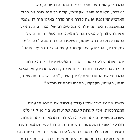
הוא חיבק את גוש החמר בכף יד פתוחה ובטוחה, לא
נשברת, הוא היה סופר-אקטיבי, קודם כל היה בונה את הכלי
הארכיטיפי ולפיו עושה קדרה אחר קדרה כאילו היה לו שטנץ
במחשבה, ההשראה שלו הייתה סיפורם של הכדרים העזתיים
שאמרו שצריך להגיע מהר לתוצאה, גם השפה הרחבה של
הקערות נוצרה בהשפעתם, 'תשאירו הרבה בשפה,' נהג לומר
לתלמידיו, 'החישוק המרחף מחזיק את הכלי גם מפאר אותו'".
יואב אומר שבעיני אודי הקדרות הפלסטינית הייתה קדרות
גדולה. גם כשעבד בצורה וירטואוזית, כמעט מכנית, על הגלגל
הוא דחף את הסטודנטים לכיוון הפוך, "תהיו אנשים חופשיים,
תנסו, תעוותו, תקלקלו, תהרסו ותתחילו מחדש".
בשנת 2000 יצרו אודי ו
עודד אדמוב
את 1000 הקערות
המפורסמות, אלף קערות קטנות שקוטרן נע בין 10 ל 15 ס"מ,
מטרת העשייה הייתה חקירה ולמידה והתוצאה הייתה קערות
בצבעים שונים וטקסטורות שונות, מרהיבות לעין ולמגע. בשנת
2001 הוזמנו כולנו לתערוכה אצל עודד אדמוב בחצר ביתו בכפר
סבא, לפנינו נגלה מראה מדהים, מסילת רכבת, שני פסי ברזל